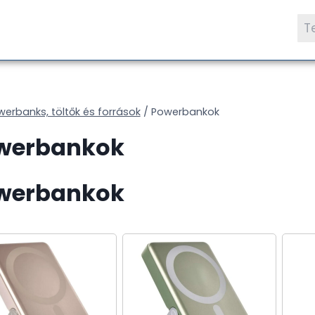
Ke
a
köv
erbanks, töltők és források
/
Powerbankok
werbankok
werbankok