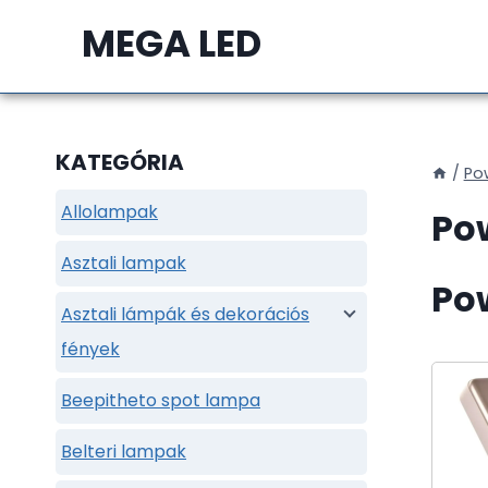
Skip
MEGA LED
to
content
KATEGÓRIA
/
Pow
Allolampak
Po
Asztali lampak
Po
Asztali lámpák és dekorációs
fények
Beepitheto spot lampa
Belteri lampak