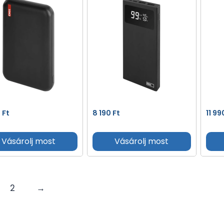
0
Ft
8 190
Ft
11 9
Vásárolj most
Vásárolj most
2
→