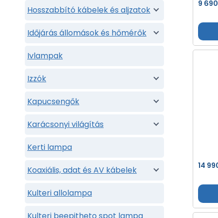
9 69
Hosszabbító kábelek és aljzatok
Időjárás állomások és hőmérők
Ivlampak
Izzók
Kapucsengők
Karácsonyi világítás
Kerti lampa
14 99
Koaxiális, adat és AV kábelek
Kulteri allolampa
Kulteri beepitheto spot lampa