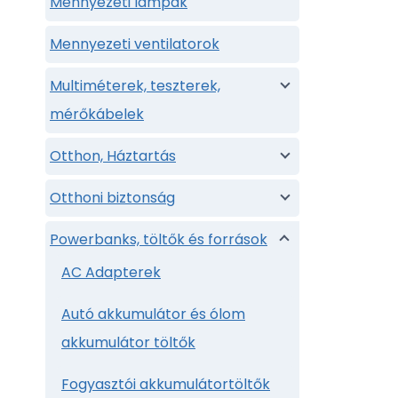
Mennyezeti lampak
Mennyezeti ventilatorok
Multiméterek, teszterek,
mérőkábelek
Otthon, Háztartás
Otthoni biztonság
Powerbanks, töltők és források
AC Adapterek
Autó akkumulátor és ólom
akkumulátor töltők
Fogyasztói akkumulátortöltők