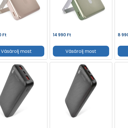
0
Ft
14 990
Ft
8 99
Vásárolj most
Vásárolj most