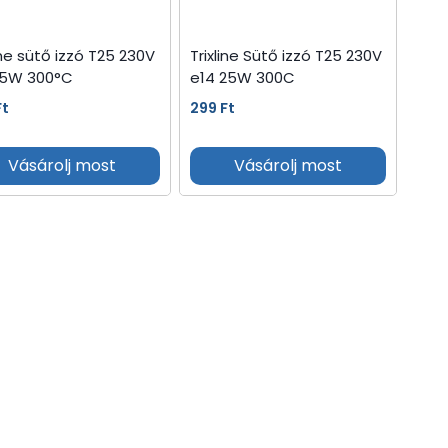
ine sütő izzó T25 230V
Trixline Sütő izzó T25 230V
15W 300°C
e14 25W 300C
Ft
299
Ft
Vásárolj most
Vásárolj most