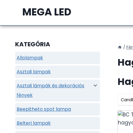
Skip
MEGA LED
to
content
KATEGÓRIA
/
Fé
Allolampak
Ha
Asztali lampak
Ha
Asztali lámpák és dekorációs
fények
Candl
Beepitheto spot lampa
Belteri lampak