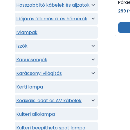
Párae
Hosszabbító kábelek és aljzatok
299
F
Időjárás állomások és hőmérők
Ivlampak
Izzók
Kapucsengők
Karácsonyi világítás
Kerti lampa
Koaxiális, adat és AV kábelek
Kulteri allolampa
Kulteri beepitheto spot lampa