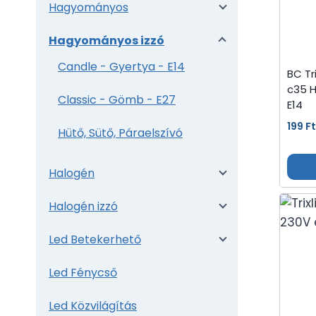
Hagyományos
Hagyományos izzó
Candle - Gyertya - E14
BC Tr
c35 
Classic - Gömb - E27
E14
199
F
Hütő, Sütő, Páraelszívó
Halogén
Halogén izzó
Led Betekerhető
Led Fénycső
Led Közvilágítás