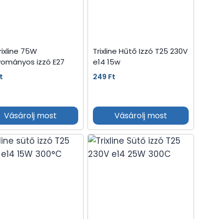
rixline 75W
Trixline Hűtő Izzó T25 230V
ományos izzó E27
e14 15w
t
249
Ft
Vásárolj most
Vásárolj most