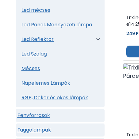
Led mécses
Trixl
e14 
Led Panel, Mennyezeti lámpa
249
F
Led Reflektor
Led Szalag
Mécses
Napelemes Lámpák
RGB, Dekor és okos lámpák
Fenyforrasok
Fuggolampak
Trixl