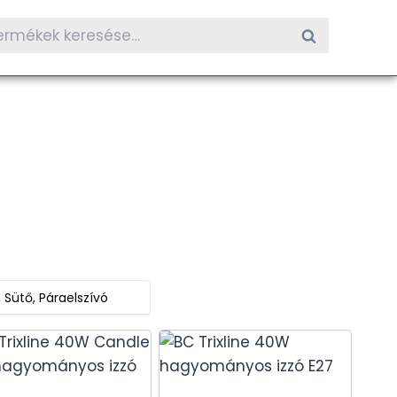
resés
Keresés
etkezőre:
 Sütő, Páraelszívó