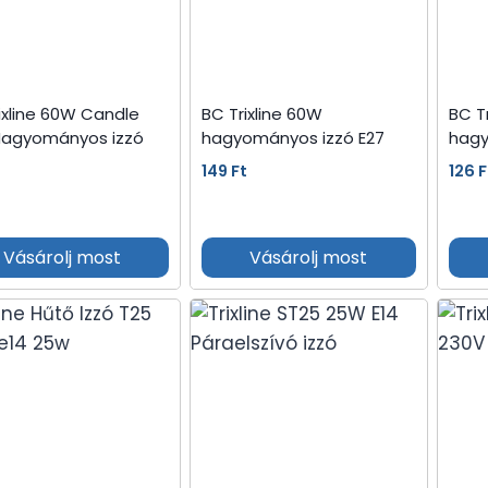
ixline 60W Candle
BC Trixline 60W
BC T
Hagyományos izzó
hagyományos izzó E27
hagy
149
Ft
126
F
t
Vásárolj most
Vásárolj most