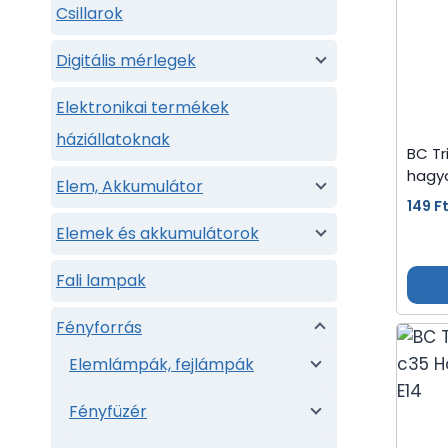
Csillarok
Digitális mérlegek
Elektronikai termékek
háziállatoknak
BC Tr
hagy
Elem, Akkumulátor
149
F
Elemek és akkumulátorok
Fali lampak
Fényforrás
Elemlámpák, fejlámpák
Fényfüzér