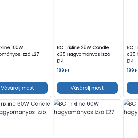
ixline 100W
BC Trixline 25W Candle
BC T
ományos izzó E27
c35 Hagyományos izzó
c35 
E14
E14
t
199
Ft
199
F
Vásárolj most
Vásárolj most