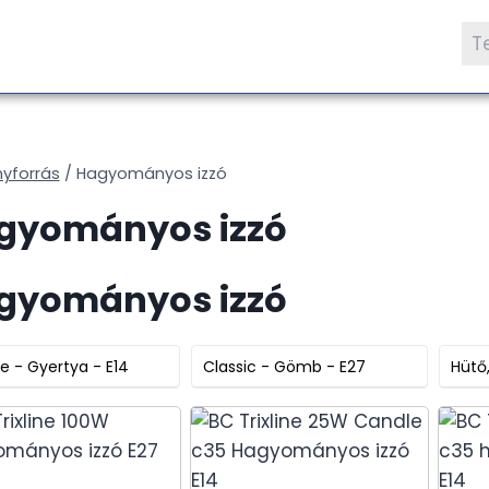
Ke
a
köv
nyforrás
/
Hagyományos izzó
gyományos izzó
gyományos izzó
e - Gyertya - E14
Classic - Gömb - E27
Hütő,