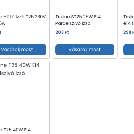
ine Hűtő Izzó T25 230V
Trixline ST25 25W E14
Trixl
25w
Páraelszívó izzó
e14 
t
203
Ft
299
Vásárolj most
Vásárolj most
ine T25 40W E14