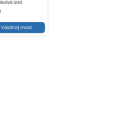
lszívó izzó
t
Vásárolj most