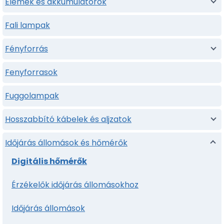
Elemek és akkumulátorok
Fali lampak
Fényforrás
Fenyforrasok
Fuggolampak
Hosszabbító kábelek és aljzatok
Időjárás állomások és hőmérők
Digitális hőmérők
Érzékelők időjárás állomásokhoz
Időjárás állomások