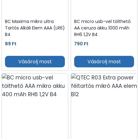
BC Maxima mikro ultra
BC micro usb-vel tölthető
Tartós Alkáli Elem AAA (LR6)
AA ceruza akku 1000 mAh
B4
RH6 1,2V B4
89
Ft
790
Ft
Vásárolj most
Vásárolj most