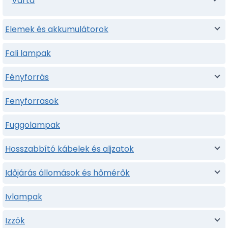
Varta
Elemek és akkumulátorok
Fali lampak
Fényforrás
Fenyforrasok
Fuggolampak
Hosszabbító kábelek és aljzatok
Időjárás állomások és hőmérők
Ivlampak
Izzók