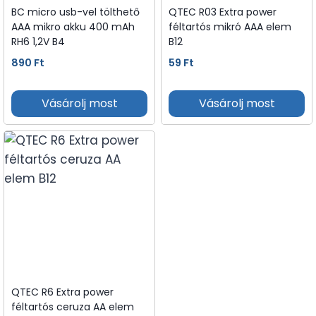
BC micro usb-vel tölthető
QTEC R03 Extra power
AAA mikro akku 400 mAh
féltartós mikró AAA elem
RH6 1,2V B4
B12
890
Ft
59
Ft
Vásárolj most
Vásárolj most
QTEC R6 Extra power
féltartós ceruza AA elem