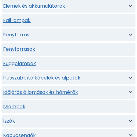
Elemek és akkumulátorok
Fali lampak
Fényforrás
Fenyforrasok
Fuggolampak
Hosszabbító kábelek és aljzatok
Időjárás állomások és hőmérők
Ivlampak
Izzók
Kapucsengők