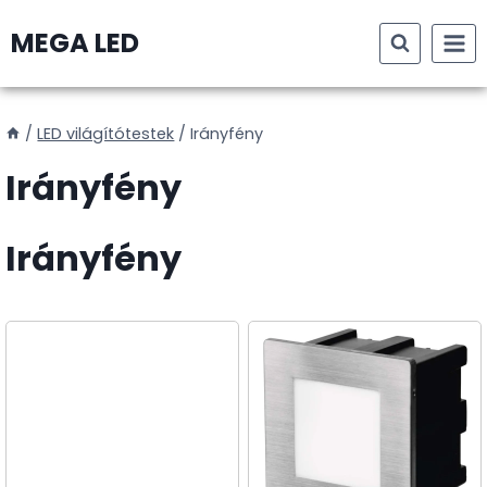
Skip
MEGA LED
to
content
/
LED világítótestek
/
Irányfény
Irányfény
Irányfény