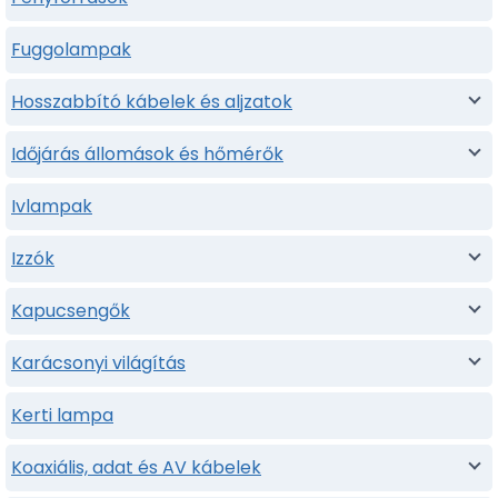
Fuggolampak
Hosszabbító kábelek és aljzatok
Időjárás állomások és hőmérők
Ivlampak
Izzók
Kapucsengők
Karácsonyi világítás
Kerti lampa
Koaxiális, adat és AV kábelek