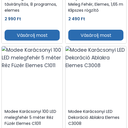
távirányítós, 8 programos,
Meleg Fehér, Elemes, 1,65 m
elemes
Klipszes rögzítő
2 990
Ft
2 490
Ft
Vásárolj most
Vásárolj most
Modee Karácsonyi 100 LED
Modee Karácsonyi LED
melegfehér 5 méter Réz
Dekoráció Ablakra Elemes
Füzér Elemes C1011
C3008