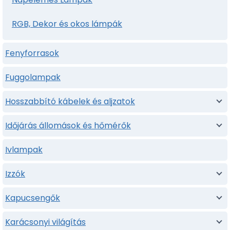
RGB, Dekor és okos lámpák
Fenyforrasok
Fuggolampak
Hosszabbító kábelek és aljzatok
Időjárás állomások és hőmérők
Ivlampak
Izzók
Kapucsengők
Karácsonyi világítás