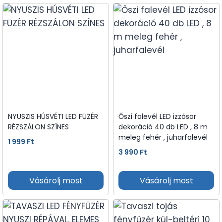
NYUSZIS HÚSVÉTI LED FÜZÉR
Őszi falevél LED izzósor
RÉZSZÁLON SZÍNES
dekoráció 40 db LED , 8 m
meleg fehér , juharfalevél
1 999
Ft
3 990
Ft
Vásárolj most
Vásárolj most