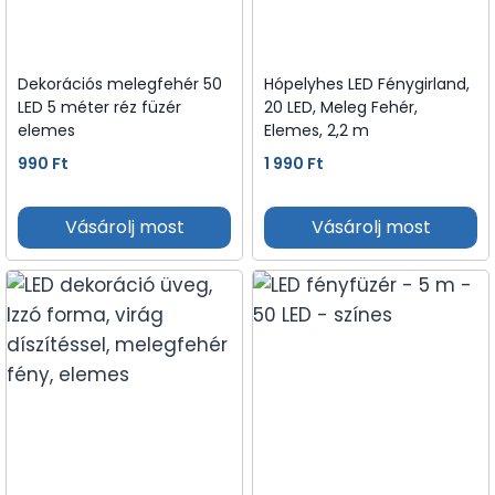
Dekorációs melegfehér 50
Hópelyhes LED Fénygirland,
LED 5 méter réz füzér
20 LED, Meleg Fehér,
elemes
Elemes, 2,2 m
990
Ft
1 990
Ft
Vásárolj most
Vásárolj most