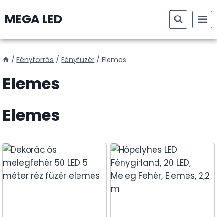
Skip
MEGA LED
to
content
/
Fényforrás
/
Fényfüzér
/
Elemes
Elemes
Elemes