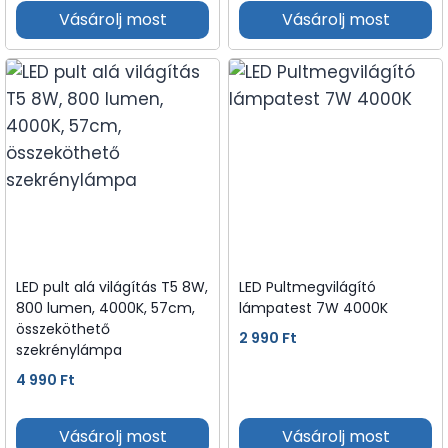
Vásárolj most
Vásárolj most
LED pult alá világítás T5 8W,
LED Pultmegvilágító
800 lumen, 4000K, 57cm,
lámpatest 7W 4000K
összeköthető
2 990
Ft
szekrénylámpa
4 990
Ft
Vásárolj most
Vásárolj most