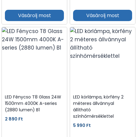
Vásárolj most
Vásárolj most
LED Fénycso T8 Glass 24W
LED körlámpa, körfény 2
1500mm 4000K A-series
méteres állvánnyal
(2880 lumen) B1
állítható
színhőmérséklettel
2 890
Ft
5 990
Ft