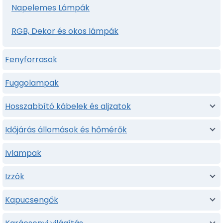
Napelemes Lámpák
RGB, Dekor és okos lámpák
Fenyforrasok
Fuggolampak
Hosszabbító kábelek és aljzatok
Időjárás állomások és hőmérők
Ivlampak
Izzók
Kapucsengők