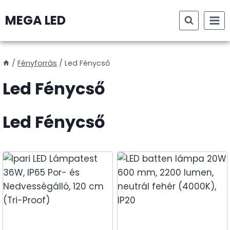
Skip
MEGA LED
to
content
/
Fényforrás
/
Led Fénycső
Led Fénycső
Led Fénycső