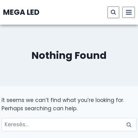
Skip
MEGA LED
to
content
Nothing Found
It seems we can’t find what you’re looking for.
Perhaps searching can help.
Keresés: