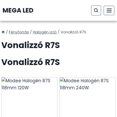
Skip
MEGA LED
to
content
/
Fényforrás
/
Halogén izzó
/
Vonalizzó R7S
Vonalizzó R7S
Vonalizzó R7S