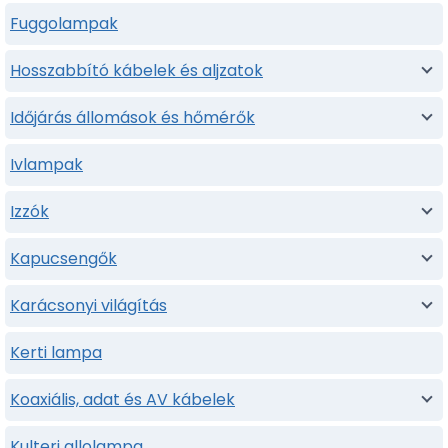
Fuggolampak
Hosszabbító kábelek és aljzatok
Időjárás állomások és hőmérők
Ivlampak
Izzók
Kapucsengők
Karácsonyi világítás
Kerti lampa
Koaxiális, adat és AV kábelek
Kulteri allolampa