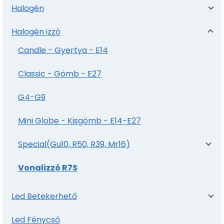
Halogén
Halogén izzó
Candle - Gyertya - E14
Classic - Gömb - E27
G4-G9
Mini Globe - Kisgömb - E14-E27
Special(Gu10, R50, R39, Mr16)
Vonalizzó R7S
Led Betekerhető
Led Fénycső