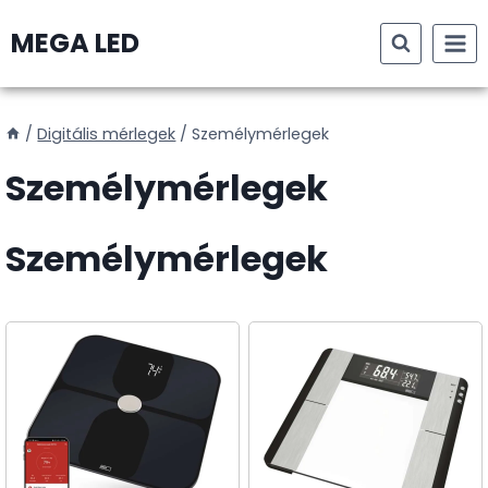
Skip
MEGA LED
to
content
/
Digitális mérlegek
/
Személymérlegek
Személymérlegek
Személymérlegek