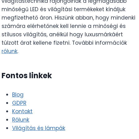
világítástechnika rajongóinak a legmagasabb
minőségű LED és világítási termékeket kínáljuk
megfizethető áron. Hiszünk abban, hogy mindenki
számára elérhetőnek kell lennie a minőségi és
stílusos világítás, anélkül hogy luxusmárkáért
túlzott árat kellene fizetni. További információk
rólunk
.
Fontos linkek
Blog
GDPR
Kontakt
Rólunk
Világítás és lámpák