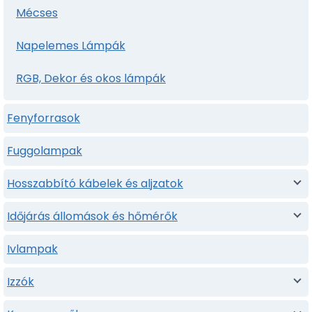
Mécses
Napelemes Lámpák
RGB, Dekor és okos lámpák
Fenyforrasok
Fuggolampak
Hosszabbító kábelek és aljzatok
Időjárás állomások és hőmérők
Ivlampak
Izzók