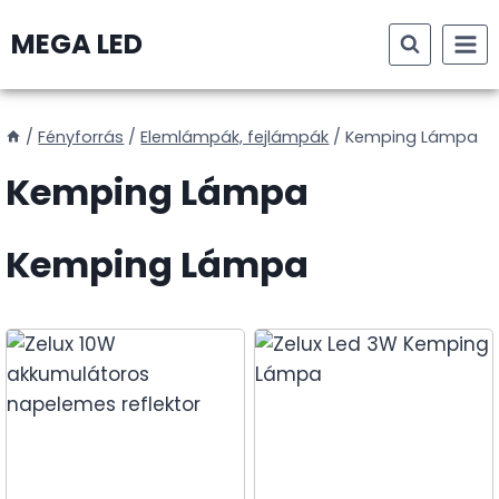
Skip
MEGA LED
to
content
/
Fényforrás
/
Elemlámpák, fejlámpák
/
Kemping Lámpa
Kemping Lámpa
Kemping Lámpa