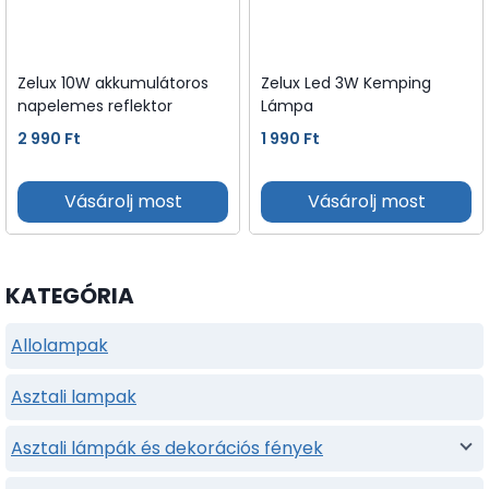
Zelux 10W akkumulátoros
Zelux Led 3W Kemping
napelemes reflektor
Lámpa
2 990
Ft
1 990
Ft
Vásárolj most
Vásárolj most
KATEGÓRIA
Allolampak
Asztali lampak
Asztali lámpák és dekorációs fények