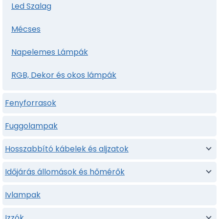
Led Szalag
Mécses
Napelemes Lámpák
RGB, Dekor és okos lámpák
Fenyforrasok
Fuggolampak
Hosszabbító kábelek és aljzatok
Időjárás állomások és hőmérők
Ivlampak
Izzók