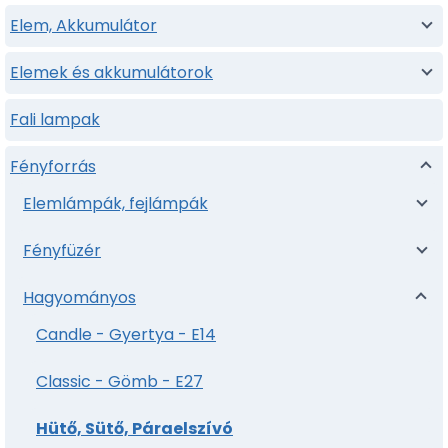
Elem, Akkumulátor
Elemek és akkumulátorok
Fali lampak
Fényforrás
Elemlámpák, fejlámpák
Fényfüzér
Hagyományos
Candle - Gyertya - E14
Classic - Gömb - E27
Hütő, Sütő, Páraelszívó