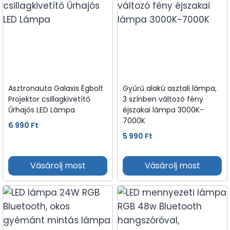
Asztronauta Galaxis Égbolt
Gyűrű alakú asztali lámpa,
Projektor csillagkivetítő
3 színben változó fény
Űrhajós LED Lámpa
éjszakai lámpa 3000K-
7000K
6 990
Ft
5 990
Ft
Vásárolj most
Vásárolj most