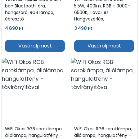
ben Bluetooth, óra,
5,5W, 400lm, RGB + 3000-
hangszóró, RGB lámpa,
6500K, Távoli és
ébresztő
Hangvezérlés,
4 890
Ft
3 490
Ft
Vásárolj most
Vásárolj most
WiFi Okos RGB saroklámpa,
WiFi Okos RGB saroklámpa,
állólámpa, hangulatfény –
állólámpa, hangulatfény –