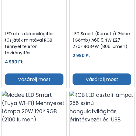
LED okos dekorvilágítás
LED Smart (Remote) Globe
tüzijáték mintával RGB
(Gömb) A60 9,4W E27
fénnyel telefon
270° RGB+W (806 lumen)
távírányítós
2 990
Ft
4 990
Ft
Vásárolj most
Vásárolj most