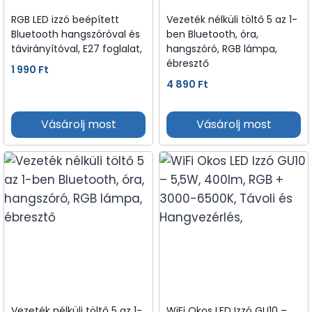
RGB LED izzó beépített
Vezeték nélküli töltő 5 az 1-
Bluetooth hangszóróval és
ben Bluetooth, óra,
távirányítóval, E27 foglalat,
hangszóró, RGB lámpa,
ébresztő
1 990
Ft
4 890
Ft
Vásárolj most
Vásárolj most
Vezeték nélküli töltő 5 az 1-
WiFi Okos LED Izzó GU10 –