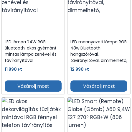
LED lámpa 24W RGB
LED mennyezeti lámpa RGB
Bluetooth, okos gyémánt
48w Bluetooth
mintás lámpa zenével és
hangszóróval,
távírányítóval
távirányítóval, dimmelhető,
11 990
Ft
12 990
Ft
Vásárolj most
Vásárolj most