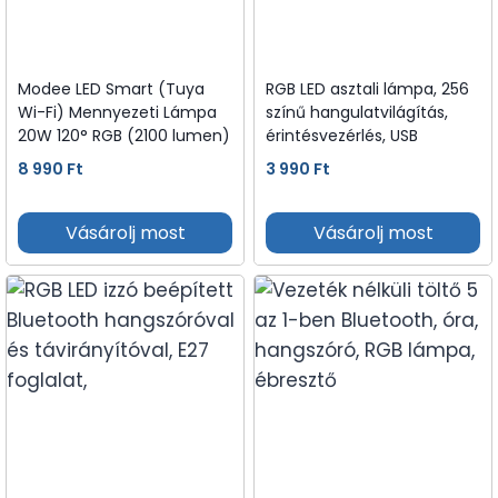
Modee LED Smart (Tuya
RGB LED asztali lámpa, 256
Wi-Fi) Mennyezeti Lámpa
színű hangulatvilágítás,
20W 120° RGB (2100 lumen)
érintésvezérlés, USB
8 990
Ft
3 990
Ft
Vásárolj most
Vásárolj most