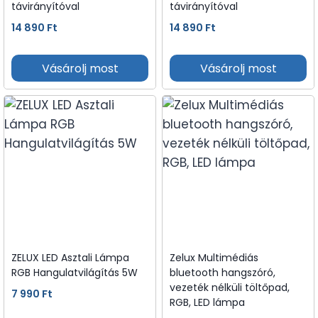
távirányítóval
távirányítóval
14 890
Ft
14 890
Ft
Vásárolj most
Vásárolj most
ZELUX LED Asztali Lámpa
Zelux Multimédiás
RGB Hangulatvilágítás 5W
bluetooth hangszóró,
vezeték nélküli töltőpad,
7 990
Ft
RGB, LED lámpa