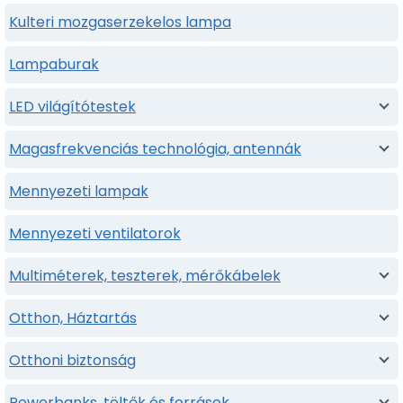
Kulteri mozgaserzekelos lampa
Lampaburak
LED világítótestek
Magasfrekvenciás technológia, antennák
Mennyezeti lampak
Mennyezeti ventilatorok
Multiméterek, teszterek, mérőkábelek
Otthon, Háztartás
Otthoni biztonság
Powerbanks, töltők és források