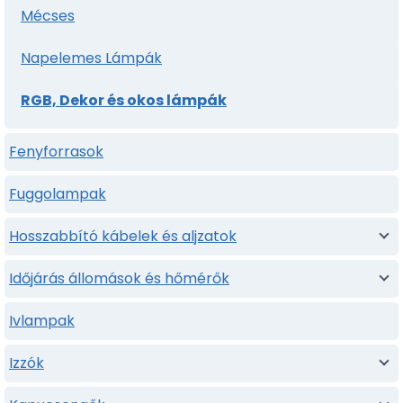
Mécses
Napelemes Lámpák
RGB, Dekor és okos lámpák
Fenyforrasok
Fuggolampak
Hosszabbító kábelek és aljzatok
Időjárás állomások és hőmérők
Ivlampak
Izzók