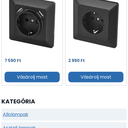
7 590
Ft
2 990
Ft
Vásárolj most
Vásárolj most
KATEGÓRIA
Allolampak
Asztali lampak