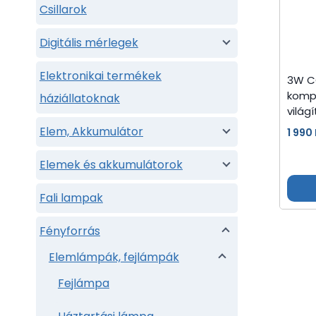
Csillarok
Digitális mérlegek
Elektronikai termékek
3W C
komp
háziállatoknak
világ
Elem, Akkumulátor
1 990
Elemek és akkumulátorok
Fali lampak
Fényforrás
Elemlámpák, fejlámpák
Fejlámpa