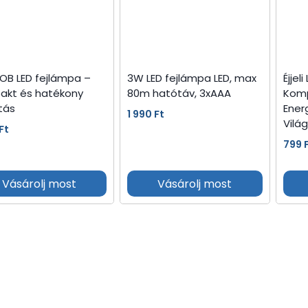
OB LED fejlámpa –
3W LED fejlámpa LED, max
Éjje
akt és hatékony
80m hatótáv, 3xAAA
Komp
ítás
Ener
1 990
Ft
Világ
Ft
799
Vásárolj most
Vásárolj most