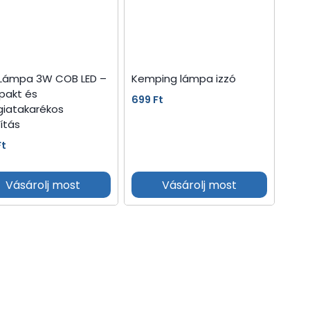
li Lámpa 3W COB LED –
Kemping lámpa izzó
akt és
699
Ft
giatakarékos
ítás
Ft
Vásárolj most
Vásárolj most