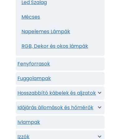
Led Szalag
Mécses
Napelemes Lámpák
RGB, Dekor és okos lámpák
Fenyforrasok
Fuggolampak
Hosszabbító kábelek és aljzatok
Időjárás állomások és hőmérők
Ivlampak
Izzók