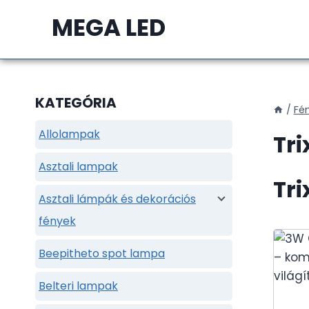
Skip
MEGA LED
to
content
KATEGÓRIA
/
Fé
Allolampak
Tri
Asztali lampak
Tri
Asztali lámpák és dekorációs
fények
Beepitheto spot lampa
Belteri lampak