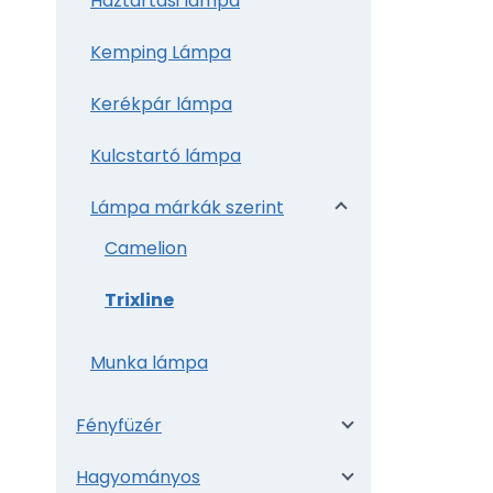
Háztartási lámpa
Kemping Lámpa
Kerékpár lámpa
Kulcstartó lámpa
Lámpa márkák szerint
Camelion
Trixline
Munka lámpa
Fényfüzér
Hagyományos