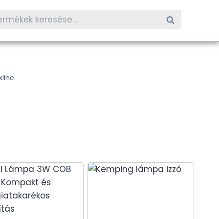
resés
Keresés
etkezőre:
xline