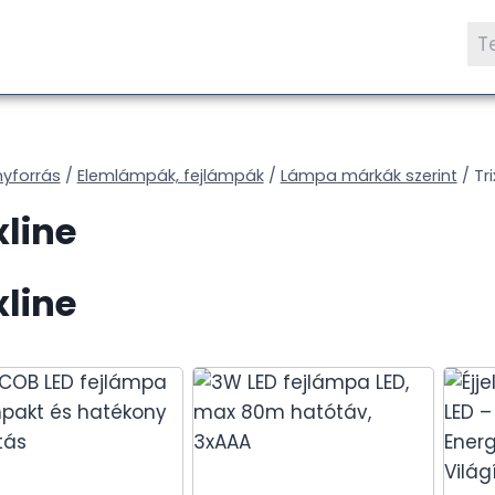
Ke
a
köv
nyforrás
/
Elemlámpák, fejlámpák
/
Lámpa márkák szerint
/
Tri
xline
xline