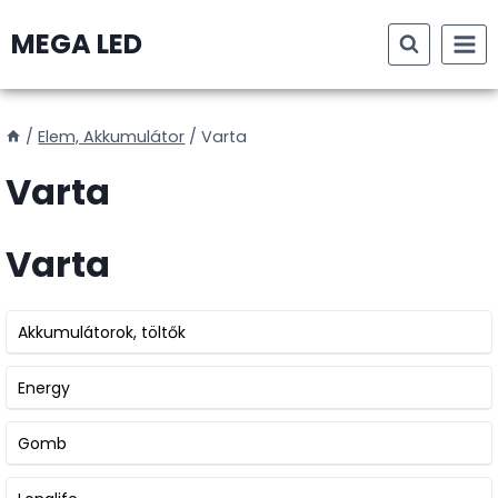
Skip
MEGA LED
to
content
/
Elem, Akkumulátor
/
Varta
Varta
Varta
Akkumulátorok, töltők
Energy
Gomb