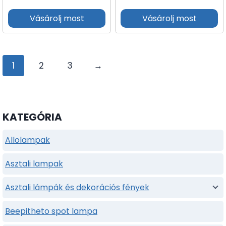
Vásárolj most
Vásárolj most
1
2
3
→
KATEGÓRIA
Allolampak
Asztali lampak
Asztali lámpák és dekorációs fények
Beepitheto spot lampa