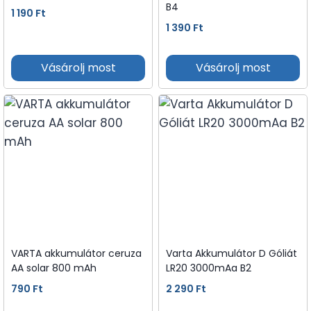
B4
1 190
Ft
1 390
Ft
Vásárolj most
Vásárolj most
VARTA akkumulátor ceruza
Varta Akkumulátor D Góliát
AA solar 800 mAh
LR20 3000mAa B2
790
Ft
2 290
Ft