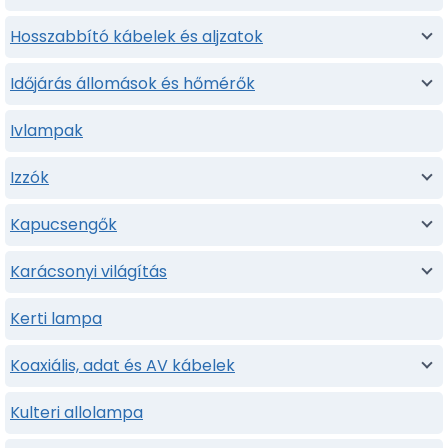
Hosszabbító kábelek és aljzatok
Időjárás állomások és hőmérők
Ivlampak
Izzók
Kapucsengők
Karácsonyi világítás
Kerti lampa
Koaxiális, adat és AV kábelek
Kulteri allolampa