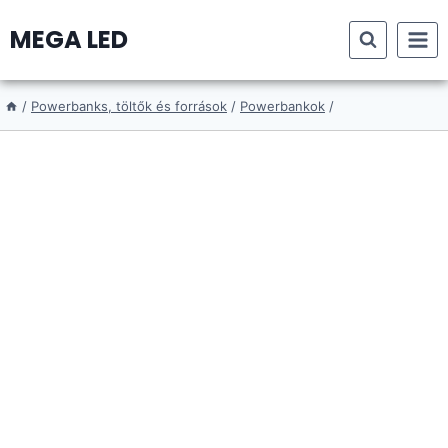
Skip
MEGA LED
to
content
/
Powerbanks, töltők és források
/
Powerbankok
/