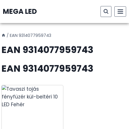
Skip
MEGA LED
to
content
/
EAN 9314077959743
EAN 9314077959743
EAN 9314077959743