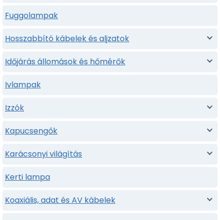
Fuggolampak
Hosszabbító kábelek és aljzatok
Időjárás állomások és hőmérők
Ivlampak
Izzók
Kapucsengők
Karácsonyi világítás
Kerti lampa
Koaxiális, adat és AV kábelek