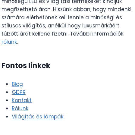
minőségű LED és világítási termékeket kínáljuk
megfizethető áron. Hiszünk abban, hogy mindenki
számára elérhetőnek kell lennie a minőségi és
stílusos világítás, anélkül hogy luxusmárkáért
túlzott árat kellene fizetni. További információk
rólunk
.
Fontos linkek
Blog
GDPR
Kontakt
Rólunk
Világítás és lámpák