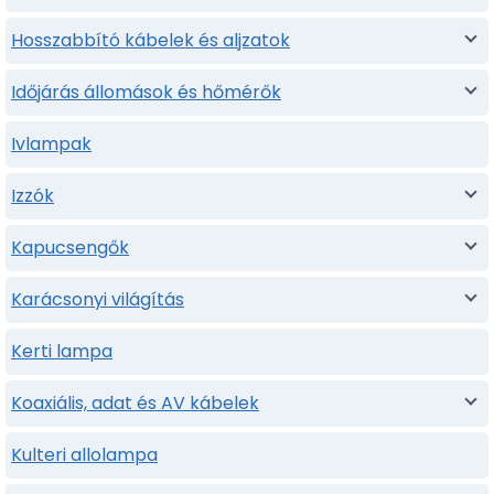
Hosszabbító kábelek és aljzatok
Időjárás állomások és hőmérők
Ivlampak
Izzók
Kapucsengők
Karácsonyi világítás
Kerti lampa
Koaxiális, adat és AV kábelek
Kulteri allolampa