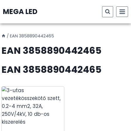
Skip
MEGA LED
to
content
/
EAN 3858890442465
EAN 3858890442465
EAN 3858890442465