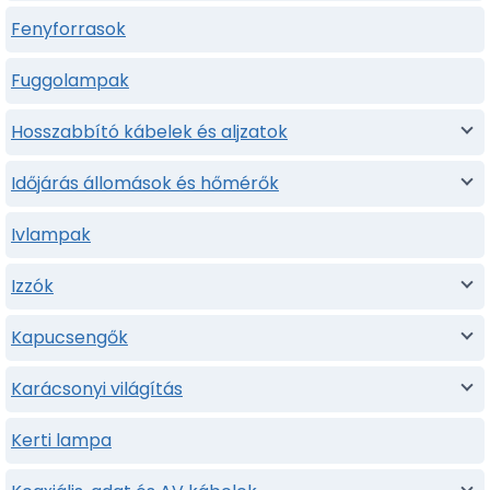
Fenyforrasok
Fuggolampak
Hosszabbító kábelek és aljzatok
Időjárás állomások és hőmérők
Ivlampak
Izzók
Kapucsengők
Karácsonyi világítás
Kerti lampa