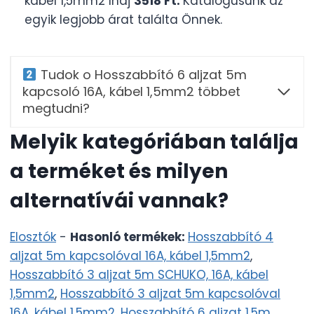
kábel 1,5mm2 Ihaj
3518 Ft.
Katalógusunk az
egyik legjobb árat találta Önnek.
Tudok o Hosszabbító 6 aljzat 5m
kapcsoló 16A, kábel 1,5mm2 többet
megtudni?
Melyik kategóriában találja
a terméket és milyen
alternatívái vannak?
Elosztók
-
Hasonló termékek:
Hosszabbító 4
aljzat 5m kapcsolóval 16A, kábel 1,5mm2
,
Hosszabbító 3 aljzat 5m SCHUKO, 16A, kábel
1,5mm2
,
Hosszabbító 3 aljzat 5m kapcsolóval
16A, kábel 1,5mm2
,
Hosszabbító 6 aljzat 1,5m