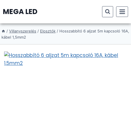
Skip
MEGA LED
to
content
/
Villanyszerelés
/
Elosztók
/
Hosszabbító 6 aljzat 5m kapcsoló 16A,
kábel 1,5mm2