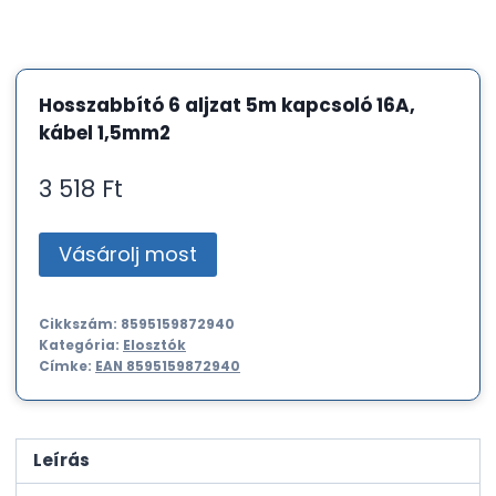
Hosszabbító 6 aljzat 5m kapcsoló 16A,
kábel 1,5mm2
3 518
Ft
Vásárolj most
Cikkszám:
8595159872940
Kategória:
Elosztók
Címke:
EAN 8595159872940
Leírás