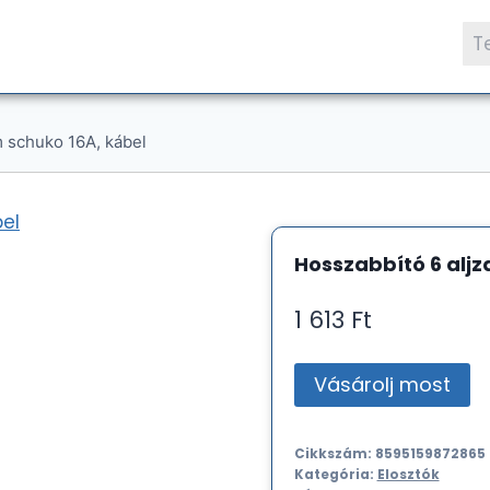
Ke
a
köv
m schuko 16A, kábel
Hosszabbító 6 aljz
1 613
Ft
Vásárolj most
Cikkszám:
8595159872865
Kategória:
Elosztók