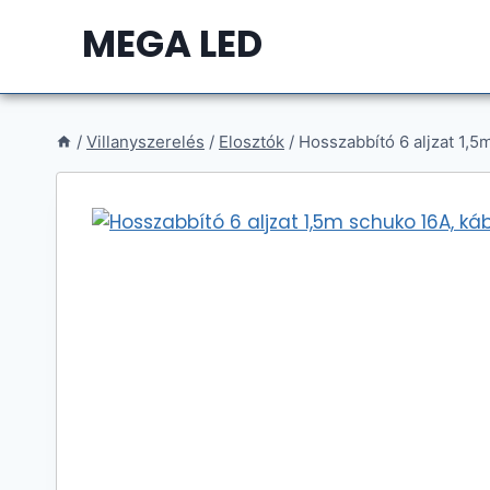
Skip
MEGA LED
to
content
/
Villanyszerelés
/
Elosztók
/
Hosszabbító 6 aljzat 1,5