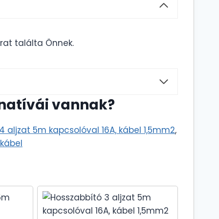
rat találta Önnek.
rnatívái vannak?
4 aljzat 5m kapcsolóval 16A, kábel 1,5mm2
,
 kábel