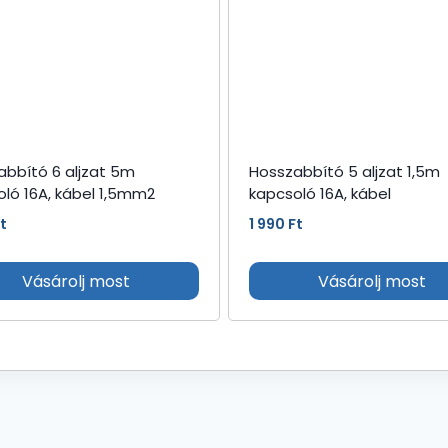
abbító 6 aljzat 5m
Hosszabbító 5 aljzat 1,5m
ló 16A, kábel 1,5mm2
kapcsoló 16A, kábel
t
1 990
Ft
Vásárolj most
Vásárolj most