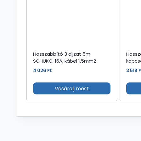
Hosszabbító 3 aljzat 5m
Hossz
SCHUKO, 16A, kábel 1,5mm2
kapcso
4 026
Ft
3 518
F
Vásárolj most