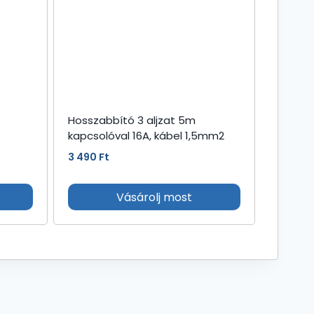
Hosszabbító 3 aljzat 5m
kapcsolóval 16A, kábel 1,5mm2
3 490
Ft
Vásárolj most