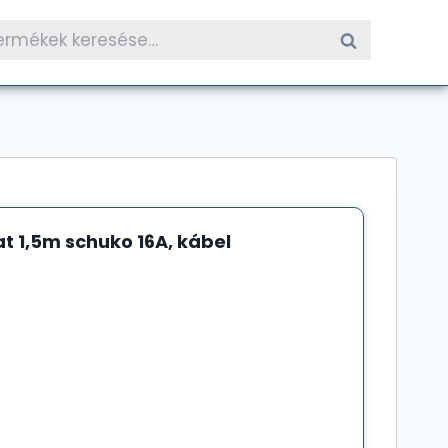
resés
Keresés
etkezőre:
at 1,5m schuko 16A, kábel