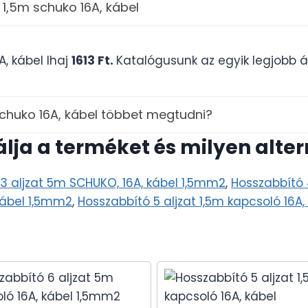
 1,5m schuko 16A, kábel
A, kábel Ihaj
1613 Ft.
Katalógusunk az egyik legjobb á
schuko 16A, kábel többet megtudni?
álja a terméket és milyen alte
3 aljzat 5m SCHUKO, 16A, kábel 1,5mm2
,
Hosszabbító 
kábel 1,5mm2
,
Hosszabbító 5 aljzat 1,5m kapcsoló 16A,