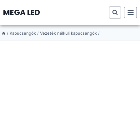
Skip
MEGA LED
to
content
/
Kapucsengők
/
Vezeték nélküli kapucsengők
/