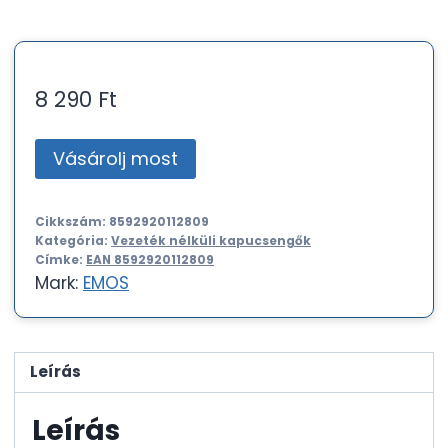
8 290
Ft
Vásárolj most
Cikkszám:
8592920112809
Kategória:
Vezeték nélküli kapucsengők
Címke:
EAN 8592920112809
Mark:
EMOS
Leírás
Leírás