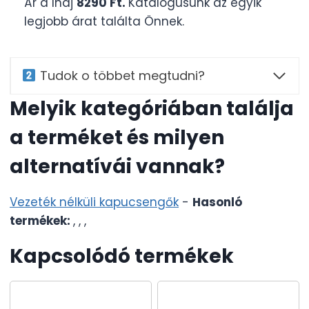
Ár a Ihaj
8290 Ft.
Katalógusunk az egyik
legjobb árat találta Önnek.
Tudok o többet megtudni?
Melyik kategóriában találja
a terméket és milyen
alternatívái vannak?
Vezeték nélküli kapucsengők
-
Hasonló
termékek:
,
,
,
Kapcsolódó termékek