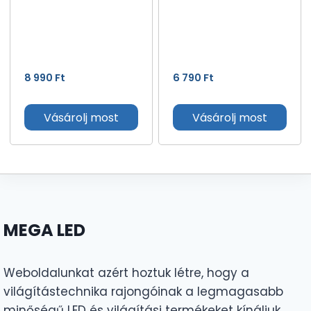
8 990
Ft
6 790
Ft
Vásárolj most
Vásárolj most
MEGA LED
Weboldalunkat azért hoztuk létre, hogy a
világítástechnika rajongóinak a legmagasabb
minőségű LED és világítási termékeket kínáljuk