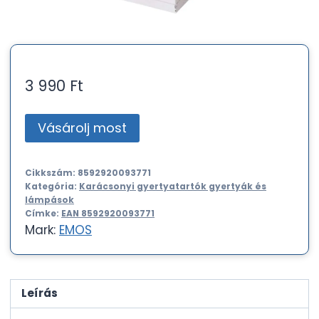
3 990
Ft
Vásárolj most
Cikkszám:
8592920093771
Kategória:
Karácsonyi gyertyatartók gyertyák és
lámpások
Címke:
EAN 8592920093771
Mark:
EMOS
Leírás